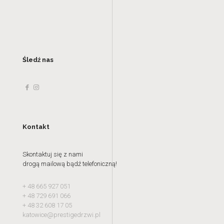
Śledź nas
Kontakt
Skontaktuj się z nami
drogą mailową bądź telefoniczną!
+ 48 665 927 051
+ 48 729 691 066
+ 48 32 608 17 05
katowice@prestigedrzwi.pl